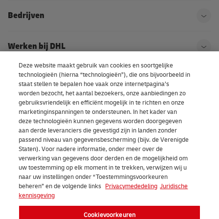
Bedrijven
Ope
Werken bij DHL
Ope
Deze website maakt gebruik van cookies en soortgelijke
technologieën (hierna “technologieën”), die ons bijvoorbeeld in
Over DHL
Ope
staat stellen te bepalen hoe vaak onze internetpagina’s
worden bezocht, het aantal bezoekers, onze aanbiedingen zo
gebruiksvriendelijk en efficiënt mogelijk in te richten en onze
marketinginspanningen te ondersteunen. In het kader van
Cookievoorkeuren
deze technologieën kunnen gegevens worden doorgegeven
aan derde leveranciers die gevestigd zijn in landen zonder
passend niveau van gegevensbescherming (bijv. de Verenigde
Staten). Voor nadere informatie, onder meer over de
LinkedIn
verwerking van gegevens door derden en de mogelijkheid om
uw toestemming op elk moment in te trekken, verwijzen wij u
naar uw instellingen onder “Toestemmingsvoorkeuren
beheren” en de volgende links
Privacymededeling
Juridische
kennisgeving
2026 DHL eCommerce Benelux (voorheen DHL Parcel Benelux). Alle
Cookievoorkeuren