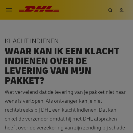
Overslaan
DHL eCommerce, ga naar de h
Zoeken
Mij
Open menu
en
naar
de
inhoud
KLACHT INDIENEN
gaan
WAAR KAN IK EEN KLACHT
INDIENEN OVER DE
LEVERING VAN MIJN
PAKKET?
Wat vervelend dat de levering van je pakket niet naar
wens is verlopen.
Als ontvanger kan je niet
rechtstreeks bij DHL een klacht indienen. Dat kan
enkel de verzender omdat hij met DHL afspraken
heeft over de verzekering van zijn zending bij schade