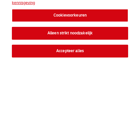
kennisgeving
Cookievoorkeuren
Alleen strikt noodzakelijk
Contacteer mij
Accepteer alles
Snelkoppelingen
Ope
Particulieren
Ope