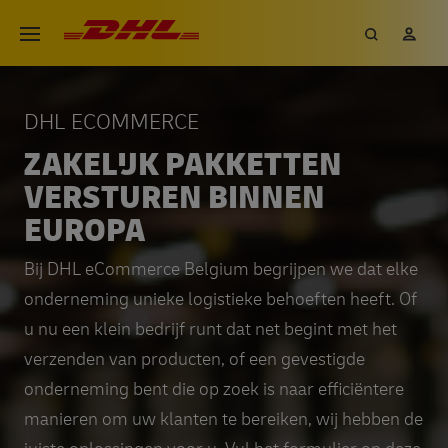
Overslaan
DHL eCommerce, ga naar de h
Zoeken
Mij
Open menu
en
naar
de
DHL ECOMMERCE
inhoud
ZAKELIJK PAKKETTEN
gaan
VERSTUREN BINNEN
EUROPA
Bij DHL eCommerce Belgium begrijpen we dat elke
onderneming unieke logistieke behoeften heeft. Of
u nu een klein bedrijf runt dat net begint met het
verzenden van producten, of een gevestigde
onderneming bent die op zoek is naar efficiëntere
manieren om uw klanten te bereiken, wij hebben de