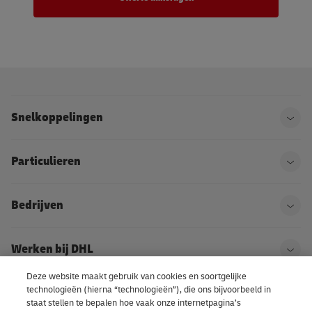
Snelkoppelingen
Ope
Particulieren
Ope
Bedrijven
Ope
Werken bij DHL
Ope
Deze website maakt gebruik van cookies en soortgelijke
technologieën (hierna “technologieën”), die ons bijvoorbeeld in
Over DHL
Ope
staat stellen te bepalen hoe vaak onze internetpagina’s