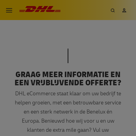
Overslaan
DHL eCommerce, ga naar de h
Zoeken
Mij
Open menu
en
naar
de
OFFERTE ZAKELIJKE VERZENDING
inhoud
OFFERTE ZAKELIJKE VERZ
gaan
GRAAG MEER INFORMATIE EN
EEN VRIJBLIJVENDE OFFERTE?
DHL eCommerce staat klaar om uw bedrijf te
helpen groeien, met een betrouwbare service
en een sterk netwerk in de Benelux én
Europa. Benieuwd hoe wij voor u en uw
klanten de extra mile gaan? Vul uw