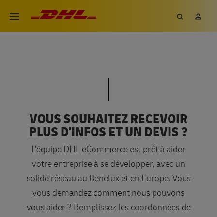
Aller
DHL eCommerce, aller à la page 
Recherch
Mon
Ouvrir le menu
au
contenu
principal
OFFRE ENVOIS PROFESSIONNELS
OFFRE ENVOIS PROFESSIO
VOUS SOUHAITEZ RECEVOIR
PLUS D'INFOS ET UN DEVIS ?
L'équipe DHL eCommerce est prêt à aider
votre entreprise à se développer, avec un
solide réseau au Benelux et en Europe. Vous
vous demandez comment nous pouvons
vous aider ? Remplissez les coordonnées de