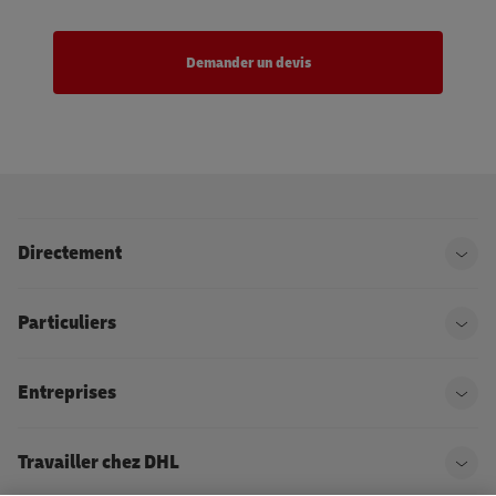
Directement
Ouvr
Particuliers
Ouvr
Entreprises
Ouvr
Travailler chez DHL
Ouvr