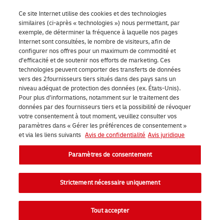
Ce site Internet utilise des cookies et des technologies
À propos de DHL
Ouvr
similaires (ci-après « technologies ») nous permettant, par
exemple, de déterminer la fréquence à laquelle nos pages
Internet sont consultées, le nombre de visiteurs, afin de
configurer nos offres pour un maximum de commodité et
Paramètres de consentement
d’efficacité et de soutenir nos efforts de marketing. Ces
technologies peuvent comporter des transferts de données
vers des 2fournisseurs tiers situés dans des pays sans un
niveau adéquat de protection des données (ex. États-Unis).
LinkedIn
Pour plus d’informations, notamment sur le traitement des
données par des fournisseurs tiers et la possibilité de révoquer
votre consentement à tout moment, veuillez consulter vos
paramètres dans « Gérer les préférences de consentement »
et via les liens suivants
Avis de confidentialité
Avis juridique
2026 DHL eCommerce Benelux (anciennement DHL Parcel Benelux).
Paramètres de consentement
Tous droits réservés.
Strictement nécessaire uniquement
Tout accepter