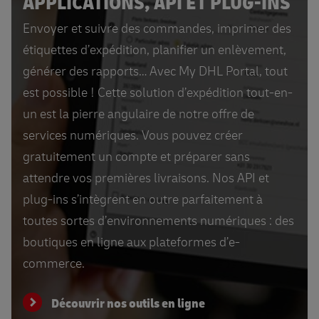
APPLICATIONS, API ET PLUG-INS
Envoyer et suivre des commandes, imprimer des
étiquettes d’expédition, planifier un enlèvement,
générer des rapports… Avec My DHL Portal, tout
est possible ! Cette solution d’expédition tout-en-
un est la pierre angulaire de notre offre de
services numériques. Vous pouvez créer
gratuitement un compte et préparer sans
attendre vos premières livraisons. Nos API et
plug-ins s’intègrent en outre parfaitement à
toutes sortes d’environnements numériques : des
boutiques en ligne aux plateformes d’e-
commerce.
Découvrir nos outils en ligne