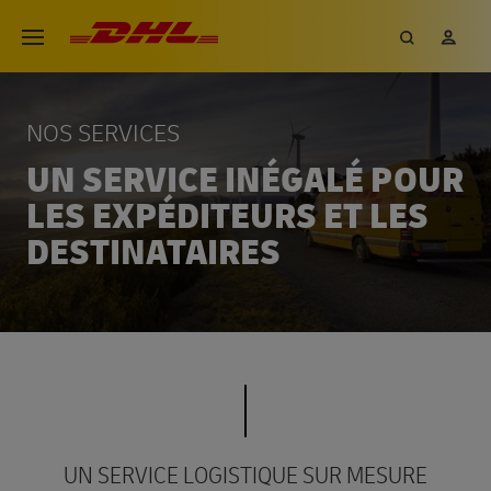
Aller
DHL eCommerce, aller à la page 
Recherch
Mon
Ouvrir le menu
au
contenu
principal
NOS SERVICES
UN SERVICE INÉGALÉ POUR
LES EXPÉDITEURS ET LES
DESTINATAIRES
UN SERVICE LOGISTIQUE SUR MESURE