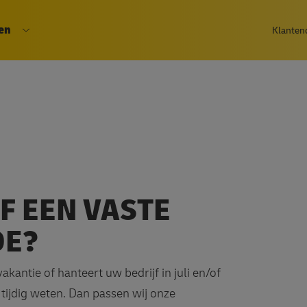
Overslaan
en
epage
Klanten
en
u Particulieren
Open submenu Bedrijven
naar
de
inhoud
gaan
F EEN VASTE
DE?
vakantie of hanteert uw bedrijf in juli en/of
tijdig weten. Dan passen wij onze