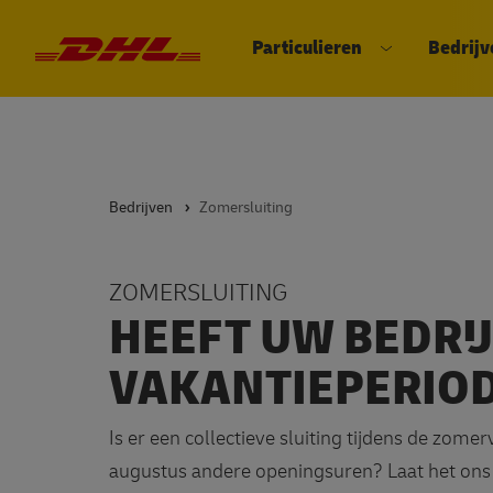
Particulieren
Bedrijv
DHL eCommerce, ga naar de hom
Open submen
Bedrijven
Zomersluiting
ZOMERSLUITING
HEEFT UW BEDRIJ
VAKANTIEPERIO
Is er een collectieve sluiting tijdens de zomer
augustus andere openingsuren? Laat het ons 