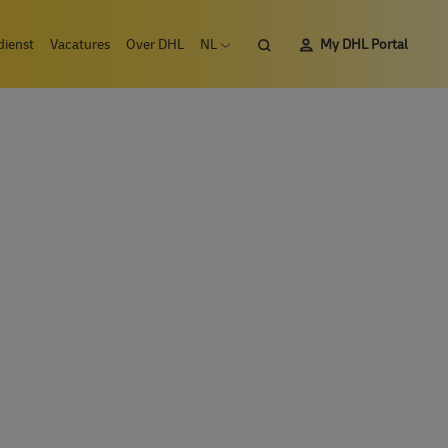
Zoeken
dienst
Vacatures
Over DHL
NL
My DHL Portal
Open taalmenu