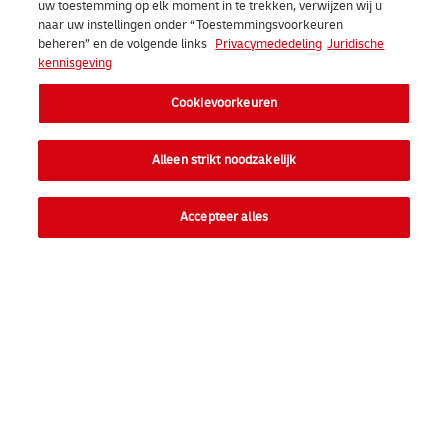
uw toestemming op elk moment in te trekken, verwijzen wij u
naar uw instellingen onder “Toestemmingsvoorkeuren
beheren” en de volgende links
Privacymededeling
Juridische
kennisgeving
Cookievoorkeuren
Alleen strikt noodzakelijk
Accepteer alles
Snelkoppelingen
Ope