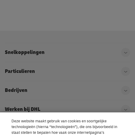
Snelkoppelingen
Ope
Particulieren
Ope
Bedrijven
Ope
Werken bij DHL
Ope
Deze website maakt gebruik van cookies en soortgelijke
technologieën (hierna “technologieën”), die ons bijvoorbeeld in
Over DHL
Ope
staat stellen te bepalen hoe vaak onze internetpagina’s