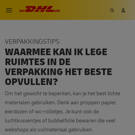
Overslaan
DHL eCommerce, ga naar de h
Zoeken
Mij
Open menu
en
naar
de
inhoud
VERPAKKINGSTIPS
gaan
WAARMEE KAN IK LEGE
RUIMTES IN DE
VERPAKKING HET BESTE
OPVULLEN?
Om het gewicht te beperken, kan je het best lichte
materialen gebruiken. Denk aan proppen papier,
eierdozen of wc-rolletjes. Je kunt ook de
luchtkussentjes of bubbelfolie bewaren die veel
webshops als vulmateriaal gebruiken.