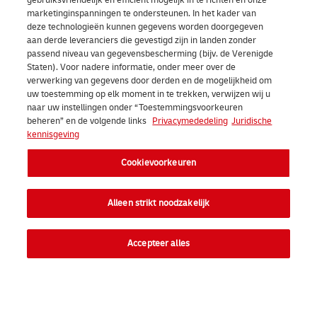
gebruiksvriendelijk en efficiënt mogelijk in te richten en onze
marketinginspanningen te ondersteunen. In het kader van
deze technologieën kunnen gegevens worden doorgegeven
aan derde leveranciers die gevestigd zijn in landen zonder
passend niveau van gegevensbescherming (bijv. de Verenigde
Staten). Voor nadere informatie, onder meer over de
verwerking van gegevens door derden en de mogelijkheid om
uw toestemming op elk moment in te trekken, verwijzen wij u
naar uw instellingen onder “Toestemmingsvoorkeuren
beheren” en de volgende links
Privacymededeling
Juridische
kennisgeving
Cookievoorkeuren
Alleen strikt noodzakelijk
Accepteer alles