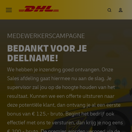
Overslaan
DHL eCommerce, ga naar de h
Zoeken
Mij
Open menu
en
naar
de
MEDEWERKERSCAMPAGNE
inhoud
BEDANKT VOOR JE
gaan
DEELNAME!
We hebben je inzending goed ontvangen. Onze
Sales afdeling gaat hiermee nu aan de slag. Je
supervisor zal jou op de hoogte houden van het
resultaat. Kunnen we een offerte uitsturen naar
deze potentiële klant, dan ontvang je al een eerste
bonus van € 125,- bruto. Begint het bedrijf ook
effectief met ons te versturen, dan krijg je nog eens
€ 200,- bruto. De premies worden vergoed via de