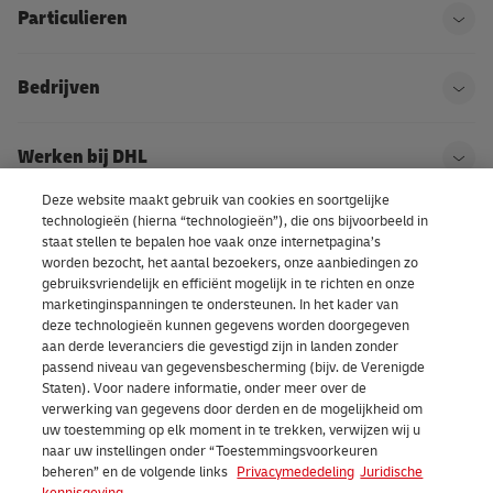
Particulieren
Ope
Bedrijven
Ope
Werken bij DHL
Ope
Deze website maakt gebruik van cookies en soortgelijke
technologieën (hierna “technologieën”), die ons bijvoorbeeld in
Over DHL
Ope
staat stellen te bepalen hoe vaak onze internetpagina’s
worden bezocht, het aantal bezoekers, onze aanbiedingen zo
gebruiksvriendelijk en efficiënt mogelijk in te richten en onze
marketinginspanningen te ondersteunen. In het kader van
Cookievoorkeuren
deze technologieën kunnen gegevens worden doorgegeven
aan derde leveranciers die gevestigd zijn in landen zonder
passend niveau van gegevensbescherming (bijv. de Verenigde
Staten). Voor nadere informatie, onder meer over de
LinkedIn
verwerking van gegevens door derden en de mogelijkheid om
uw toestemming op elk moment in te trekken, verwijzen wij u
naar uw instellingen onder “Toestemmingsvoorkeuren
beheren” en de volgende links
Privacymededeling
Juridische