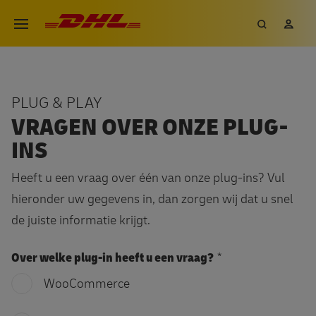
Overslaan
DHL eCommerce, ga naar de h
Zoeken
Mij
Open menu
en
naar
de
inhoud
PLUG & PLAY
gaan
VRAGEN OVER ONZE PLUG-
INS
Heeft u een vraag over één van onze plug-ins? Vul
hieronder uw gegevens in, dan zorgen wij dat u snel
de juiste informatie krijgt.
Over welke plug-in heeft u een vraag?
WooCommerce