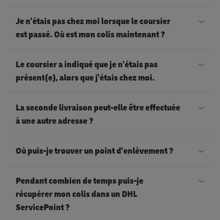
é
C
o
d
d
Je n'étais pas chez moi lorsque le coursier
o
u
u
i
est passé. Où est mon colis maintenant ?
n
s
l
t
V
t
n
u
e
Le coursier a indiqué que je n'étais pas
o
a
’
n
u
présent(e), alors que j'étais chez moi.
u
c
a
d
r
L
s
t
v
i
(
La seconde livraison peut-elle être effectuée
e
n
e
e
a
p
à une autre adresse ?
c
’
z
z
u
a
M
h
é
d
p
v
r
Où puis-je trouver un point d'enlèvement ?
a
a
t
a
a
e
e
l
E
u
i
n
s
n
x
Pendant combien de temps puis-je
h
n
f
e
s
r
d
e
récupérer mon colis dans un DHL
e
B
f
z
c
e
r
m
ServicePoint ?
u
e
e
p
e