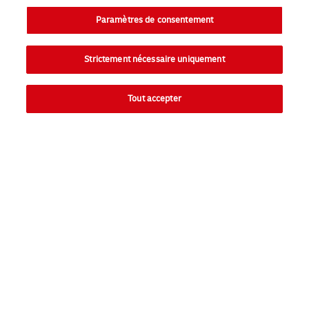
Paramètres de consentement
Strictement nécessaire uniquement
Tout accepter
Directement
Ouvr
Particuliers
Ouvr