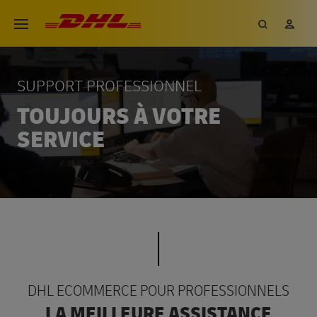
Aller
DHL eCommerce, aller à la page 
Recherch
Mon
Ouvrir le menu
au
contenu
principal
SUPPORT PROFESSIONNEL
TOUJOURS À VOTRE
SERVICE
DHL ECOMMERCE POUR PROFESSIONNELS
LA MEILLEURE ASSISTANCE