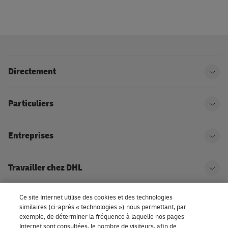
Directement
Ouvr
Particuliers
Ouvr
Entreprises
Ouvr
Travailler chez DHL
Ouvr
Ce site Internet utilise des cookies et des technologies
À propos de DHL
Ouvr
similaires (ci-après « technologies ») nous permettant, par
exemple, de déterminer la fréquence à laquelle nos pages
Internet sont consultées, le nombre de visiteurs, afin de