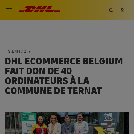
Aller
DHL eCommerce, aller à la page 
Recherch
Mon
Ouvrir le menu
au
contenu
principal
16 JUIN 2026
DHL ECOMMERCE BELGIUM
FAIT DON DE 40
ORDINATEURS À LA
COMMUNE DE TERNAT