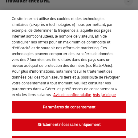
Travailler chez DHL
Ouvr
Ce site Internet utilise des cookies et des technologies
À propos de DHL
Ouvr
similaires (ci-après « technologies ») nous permettant, par
exemple, de déterminer la fréquence à laquelle nos pages
Internet sont consultées, le nombre de visiteurs, afin de
configurer nos offres pour un maximum de commodité et
Paramètres de consentement
d’efficacité et de soutenir nos efforts de marketing. Ces
technologies peuvent comporter des transferts de données
vers des 2fournisseurs tiers situés dans des pays sans un
niveau adéquat de protection des données (ex. États-Unis).
LinkedIn
Pour plus d’informations, notamment sur le traitement des
données par des fournisseurs tiers et la possibilité de révoquer
votre consentement à tout moment, veuillez consulter vos
paramètres dans « Gérer les préférences de consentement »
et via les liens suivants
Avis de confidentialité
Avis juridique
2026 DHL eCommerce Benelux (anciennement DHL Parcel Benelux).
Paramètres de consentement
Tous droits réservés.
Strictement nécessaire uniquement