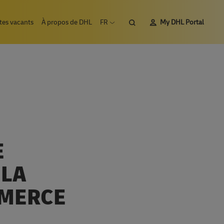
Rechercher
tes vacants
À propos de DHL
FR
My DHL Portal
Ouvrir le menu de langue
E
 LA
MMERCE