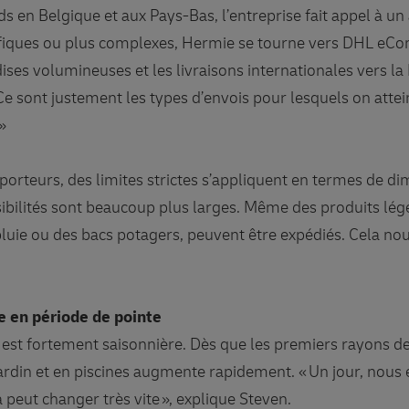
ds en Belgique et aux Pays-Bas, l’entreprise fait appel à un
ifiques ou plus complexes, Hermie se tourne vers DHL eCo
ises volumineuses et les livraisons internationales vers la
sont justement les types d’envois pour lesquels on atteint
 »
orteurs, des limites strictes s’appliquent en termes de di
bilités sont beaucoup plus larges. Même des produits lég
ie ou des bacs potagers, peuvent être expédiés. Cela nou
le en période de pointe
est fortement saisonnière. Dès que les premiers rayons de 
rdin et en piscines augmente rapidement. « Un jour, nous e
peut changer très vite », explique Steven.