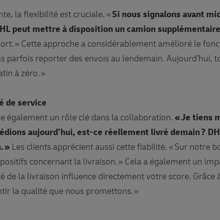
 la flexibilité est cruciale. «
Si nous signalons avant mi
DHL peut mettre à disposition un camion supplémentair
port. » Cette approche a considérablement amélioré le fo
s parfois reporter des envois au lendemain. Aujourd’hui, t
in à zéro. »
té de service
oue également un rôle clé dans la collaboration.
« Je tiens
xpédions aujourd’hui, est-ce réellement livré demain ? 
. »
Les clients apprécient aussi cette fiabilité. « Sur notre 
ositifs concernant la livraison. » Cela a également un imp
lité de la livraison influence directement votre score. Gr
ir la qualité que nous promettons. »