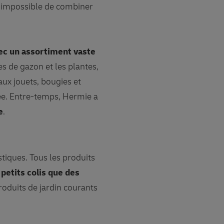
t impossible de combiner
vec un assortiment vaste
es de gazon et les plantes,
aux jouets, bougies et
née. Entre-temps, Hermie a
e
.
tiques. Tous les produits
e
petits colis que des
produits de jardin courants