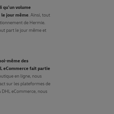
di qu’un volume
e le jour même
. Ainsi, tout
nctionnement de Hermie.
out part le jour même et
 moi-même des
DHL eCommerce fait partie
boutique en ligne, nous
act sur les plateformes de
âce à DHL eCommerce, nous