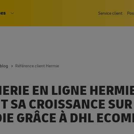
Aller
ses
accueil
Service client
Pos
au
-menu Particuliers
Ouvrir le sous-menu Entreprises
contenu
principal
 blog
Référence client Hermie
NERIE EN LIGNE HERMI
T SA CROISSANCE SUR
IE GRÂCE À DHL ECO