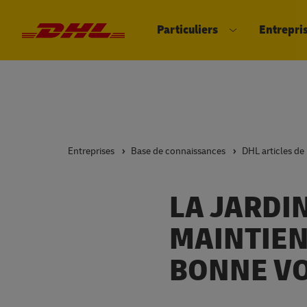
Particuliers
Entrepri
DHL eCommerce, aller à la page d'
Ouvrir le sous
Entreprises
Base de connaissances
DHL articles de
LA JARDI
MAINTIEN
BONNE VO