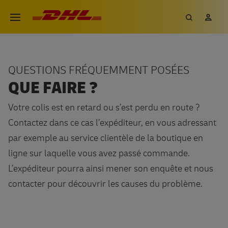
Aller
DHL eCommerce, aller à la page 
Recherch
Mon
Ouvrir le menu
au
contenu
principal
QUESTIONS FRÉQUEMMENT POSÉES
QUE FAIRE ?
Votre colis est en retard ou s’est perdu en route ?
Contactez dans ce cas l’expéditeur, en vous adressant
par exemple au service clientèle de la boutique en
ligne sur laquelle vous avez passé commande.
L’expéditeur pourra ainsi mener son enquête et nous
contacter pour découvrir les causes du problème.