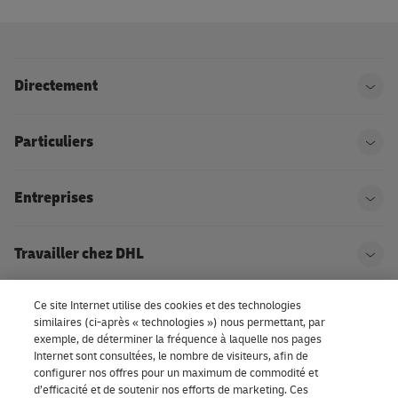
Directement
Ouvr
Particuliers
Ouvr
Entreprises
Ouvr
Travailler chez DHL
Ouvr
Ce site Internet utilise des cookies et des technologies
À propos de DHL
Ouvr
similaires (ci-après « technologies ») nous permettant, par
exemple, de déterminer la fréquence à laquelle nos pages
Internet sont consultées, le nombre de visiteurs, afin de
configurer nos offres pour un maximum de commodité et
Paramètres de consentement
d’efficacité et de soutenir nos efforts de marketing. Ces