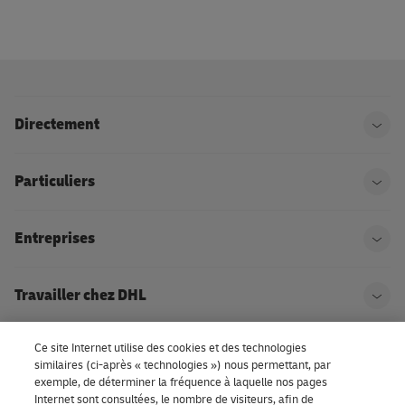
Directement
Ouvr
Particuliers
Ouvr
Entreprises
Ouvr
Travailler chez DHL
Ouvr
Ce site Internet utilise des cookies et des technologies
À propos de DHL
Ouvr
similaires (ci-après « technologies ») nous permettant, par
exemple, de déterminer la fréquence à laquelle nos pages
Internet sont consultées, le nombre de visiteurs, afin de