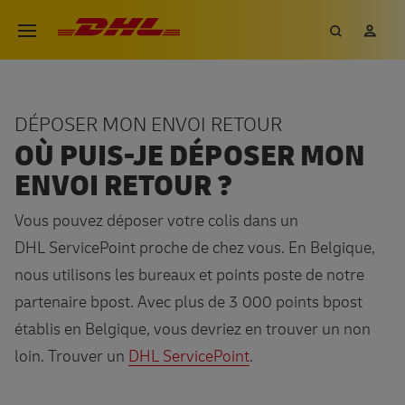
Aller
DHL eCommerce, aller à la page 
Recherch
Mon
Ouvrir le menu
au
contenu
principal
DÉPOSER MON ENVOI RETOUR
OÙ PUIS-JE DÉPOSER MON
ENVOI RETOUR ?
Vous pouvez déposer votre colis dans un
DHL ServicePoint proche de chez vous. En Belgique,
nous utilisons les bureaux et points poste de notre
partenaire bpost. Avec plus de 3 000 points bpost
établis en Belgique, vous devriez en trouver un non
loin. Trouver un
DHL ServicePoint
.