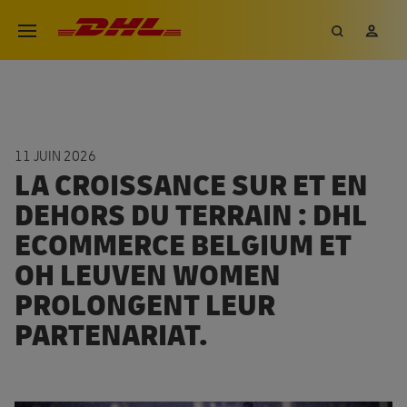
Aller
DHL eCommerce, aller à la page 
Recherch
Mon
Ouvrir le menu
au
contenu
principal
11 JUIN 2026
LA CROISSANCE SUR ET EN
DEHORS DU TERRAIN : DHL
ECOMMERCE BELGIUM ET
OH LEUVEN WOMEN
PROLONGENT LEUR
PARTENARIAT.