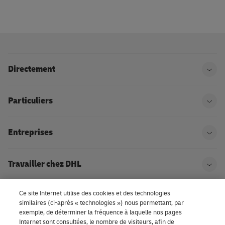
Directement
Ouvr
Particuliers
Ouvr
Entreprises
Ouvr
Travailler chez DHL
Ouvr
Ce site Internet utilise des cookies et des technologies
À propos de DHL
Ouvr
similaires (ci-après « technologies ») nous permettant, par
exemple, de déterminer la fréquence à laquelle nos pages
Internet sont consultées, le nombre de visiteurs, afin de