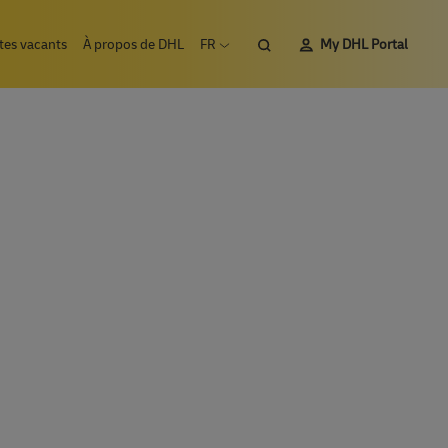
Rechercher
tes vacants
À propos de DHL
FR
My DHL Portal
Ouvrir le menu de langue