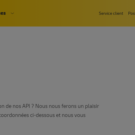
Aller
ses
accueil
Service client
Pos
au
-menu Particuliers
Ouvrir le sous-menu Entreprises
contenu
principal
on de nos API ? Nous nous ferons un plaisir
 coordonnées ci-dessous et nous vous